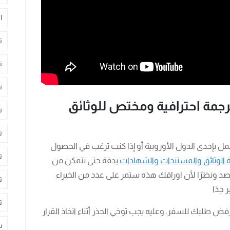
ا
ت
ت
ت
ترجمة احترافية ومختص للوثائق
ت
ت
عمل بإحدى الدول الأوروبية أو إذا كنت ترغب في الحصول
ت
 الوثائق والمستندات والشهادات
بدقة حتى تتمكن من
 ونظرًا لأن اوراقك هذه ستمر على عدد من الخبراء
ت
 جدًا
ت
ض طلبك للسفر. وعليه يجب توخي الحذر أثناء اتخاذ القرار
س