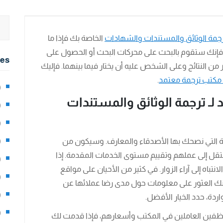
جمة الوثائق والمستندات والشهادات
الخاصة بك فإذا ما
فإنك ستقوم بالبحث على محركات البحث أو الحصول على
ies
ن النتائج وعلى الشخص عليه أن يختار فيما بينهما. فإليك
كتب ترجمة معتمد
.
2)
لـ ترجمة الوثائق والمستندات
0)
1)
مة التي نصحك بها الأصدقاء والمعارف. وسيكون من
8)
قل إلى عملهم وتقييم مستوى الخدمات المقدمة. إذا
3)
تباه إلى آراء الزوار. في كثير من الأحيان على مواقع
5)
كنك العثور على معلومات حول مدى رضا عملائها عن
97)
اردة، حدد الخيار الأفضل.
8)
وظفين العاملين في المكتب وأسعارهم، فإذا قدمت لك