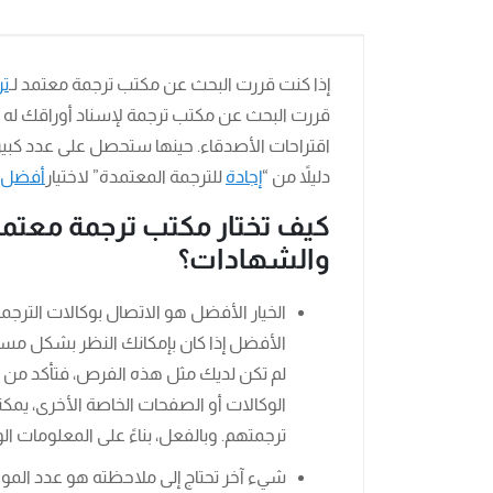
إذا كنت قررت البحث عن مكتب ترجمة معتمد لـ
تر
قررت البحث عن مكتب ترجمة لإسناد أوراقك له 
اقتراحات الأصدقاء. حينها ستحصل على عدد كبير م
دليلاً من “
إجادة
للترجمة المعتمدة” لاختيار
أفضل م
كيف تختار مكتب ترجمة معتمد 
والشهادات؟
الخيار الأفضل هو الاتصال بوكالات الترج
الأفضل إذا كان بإمكانك النظر بشكل مست
لم تكن لديك مثل هذه الفرص، فتأكد من الان
الوكالات أو الصفحات الخاصة الأخرى، يم
ترجمتهم. وبالفعل، بناءً على المعلومات الو
شيء آخر تحتاج إلى ملاحظته هو عدد الم