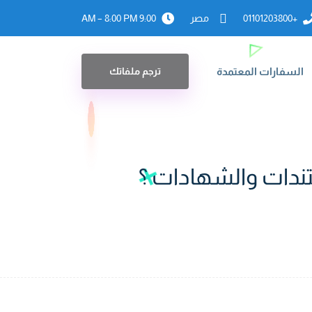
+01101203800
مصر
9:00 AM – 8:00 PM
السفارات المعتمدة
ترجم ملفاتك
ستندات والشهادات ؟