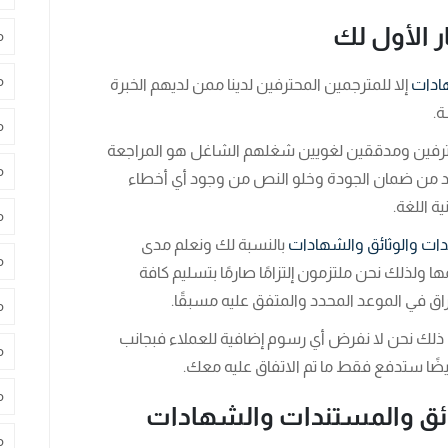
م
م
هادات
إلا للمترجمين المحترفين لدينا ممن لديهم الخبرة
ة.
م
حترفين ومدققين لغويين شغلهم الشاغل هو المراجعة
م
أكد من ضمان الجودة وخلو النص من وجود أي أخطاء
ة اللغة.
م
دات والوثائق والشهادات
بالنسبة لك ونعلم مدى
م
ا ولذلك نحن ملتزمون إلتزامًا صارمًا بتسليم كافة
راق في الموعد المحدد والمتفق عليه مسبقًا.
م
لى ذلك نحن لا نفرض أي رسوم إضافية للعملاء فبجانب
م
ًا ستدفع فقط ما تم الاتفاق عليه معك.
م
وثائق والمستندات والشهادات
م