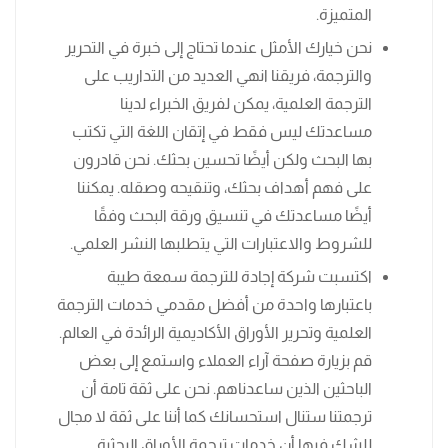
المتميزة.
نحن خيارك الأمثل عندما تحتاج إلى خبرة في التحرير
والترجمة، فريقنا انهي العديد من التداريب على
الترجمة العلمية، يمكن لفريق الخبراء ‏لدينا
مساعدتك ليس فقط في إتقان اللغة التي تكتب
بها البحث ولكن أيضًا ‏تحسين بحثك. نحن قادرون
على فهم أهداف بحثك، ‏وتنقيحه وصقله. يمكننا
أيضًا مساعدتك ‏في تنسيق ورقة البحث وفقًا
للشروط والاعتبارات التي يتطلبها النشر العلمي.
اكتسبت شركة إجادة للترجمة سمعة طيبة
باعتبارها واحدة من أفضل مقدمي خدمات الترجمة
العلمية وتحرير الأوراق الأكاديمية الرائدة في العالم.
قم بزيارة صفحة آراء العملاء واستمع إلى بعض
الباحثين الذين ساعدناهم. نحن على ثقة تامة أن
ترجمتنا ستنال استحسانك كما أننا على ثقة لا مجال
للشك فيها أن خدمات ترجمة الأوراق البحثية