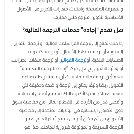
المحتويات الطبية بشكل صحيح. فالخبرة والقدرة على البحث
والمعرفة المتعمقة وامتلاك مهارات التحرير هي الأصول
الأساسية لتكوين مترجم طبي محترف.
هل تقدم “إجادة” خدمات الترجمة المالية؟
إذا كنت تحتاج إلى ترجمة المراسلات المالية، أو ترجمة التقارير
السنوية، أو ترجمة خطط الأعمال، أو ترجمة كشوف
الحسابات البنكية، أو
ترجمة الفواتير
، أو ترجمة ملفات الضرائب،
أو وثائق التأمين إلخ. فإن مركز “إجادة للترجمة المعتمدة”
يقدم أدق ترجمة مالية. فلا شك أن عالمنا تربطه صناعة
التمويل ربطًا وثيقًا يحتاج إلى ترجمة واضحة ودقيقة لكي
يفهم العملاء وشركائك رسالتك لتحقيق أقصى استفادة
وأقصى قدر من الأرباح في القطاع المالي من مخاطبة سوق
ذوي الأصول الإسبانية في الولايات المتحدة إلى مخاطبة
الأسواق في أي مكان آخر في جميع أنحاء العالم، تعتبر
الترجمة السريعة والموثوقة ضرورية لنجاحك. هذا هو