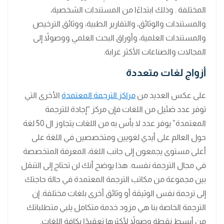
المختلفة . وذلك ابتداءًا من المستندات الشخصية،
والمستندات والوثائق، والتقارير الطبية، ووثائق الترخيص
والمستندات العلمية، وأوراق البحث العلمي ووصولاً إلى
المجالات والصناعات الأكثر غرابة.
أزواج لغات متعددة
على عكس العديد من
مراكز الترجمة المعتمدة
الأخرى التي
توفر عدد ضئيل من اللغات فإن مركز “إجادة للترجمة
المعتمدة” يوفر عدد لا بأس به من اللغات يتجاوز ال 50 لغة
حول العالم على أيدي لغويين ومتخصصين في اللغة على
أعلى مستوى يجمعون إلى جانب اللغة، المعرفة المتخصصة
في مجال الترجمة نفسه. هذا يوضح أنك لن تحتاج إلى التنقل
بين مجموعة من مكاتب الترجمة المعتمدة في حالة حاجتك
إلى ترجمة نفس الوثيقة أو وثائق أخرى بلغات مختلفة. إن
الترجمة الخاصة بنا هي مزود خدمة متكامل يلبي متطلباتك
من أبسط نقطة وصولاً لأكثرها تعقيدًا بكافة اللغات.