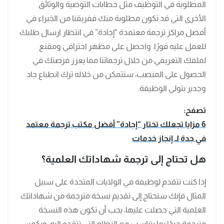
المطلوبة في التوظيف مثل خطابات التوصية والوثائق
الأخرى التي قد تكون مطلوبة منك ففريقنا من الخبراء في
أفضل مراكز ترجمة معتمدة “إجادة” في انتظار ارسال طلبك
للعمل عليه فورًا. واحصل على مظهر احترافي ومقنع
لملفك التعريفي من خلال ترجماتنا مما يعزز فرصتك في
الحصول على المنصب، ستتمكن من خلاله ترك انطباع جاد
وجدير بتولي الوظيفة.
تصفح:
6
مزايا تجعلك تختار “إجادة” أفضل مكتب ترجمة معتمد
في جدة لـ إنجاز خدمات
هل تحتاج إلى ترجمة شهاداتك العلمية؟
إذا كنت تتقدم لوظيفة في الولايات المتحدة على سبيل
المثال فإنك ستحتاج إلى تقديم نسخة مترجمة من شهاداتك
العلمية التي حصلت عليها، يجب أن تكون هذه النسخة
مترجمة جيدًا بما يتناسب مع النظام التي تتقدم إليه، ويكمن