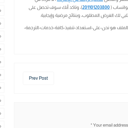
لواتساب (
201101203800
)، وتاكد أنك سوف تحصل على
م
تلبي لك الغرض المطلوب، وبنتائج مرضية وإيجابية.
م
م
م
م
م
Prev Post
م
م
م
*
Your email address 
م