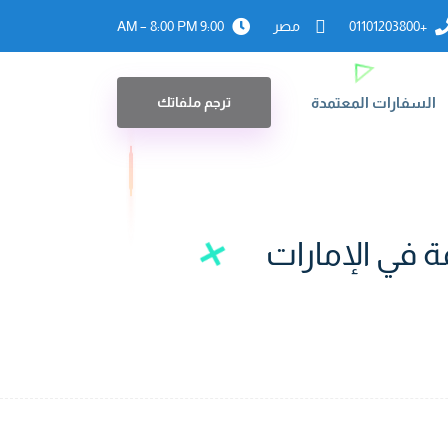
+01101203800
مصر
9:00 AM – 8:00 PM
السفارات المعتمدة
ترجم ملفاتك
 في الإمارات