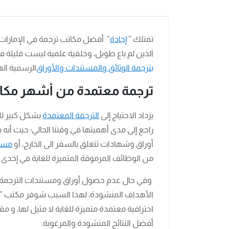
تمتلك ”
إجادة
” أفضل مكاتب ترجمة في الإمارات
الذين لم باع طويل، وخلفية علمية ليست قليلة 
بترجمة الوثائق والمستندات والأوراق
الرسمية الهامة من وإلى
ترجمة معتمدة من أشهر مكاتب
يزداد الاحتياج إلى
الترجمة المعتمدة
بشكل كبير لل
راجع إلى مدى أهميتها في وقتنا الحالي؛ حيث أنه ي
أوراق وشهادات تتعلق بالسفر الى الخارج، أو
مست
من الوظائف المرموقة المتميزة للغاية في إحدى 
وفي حال عدم حصول أوراق ومستندات الترجمة عل
الأهداف المنشودة، لهذا السبب شوفر مكتب ” إ
احترافية معتمدة متميزة للغاية لا مثيل لها، و 
أفضل النتائج المنشودة والمرغوبة.