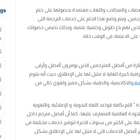
صصات والمجالات واللغات معتمدة بحصولها على ختم
gs
مترجمين، ويتم وضع هذا الختم على خدمات الترجمة التي
الذين لهم باع طويل وخلفية علمية، وبذلك تضمن حصولك
أ
على الاعتماد في الوقت ذاته.
ف
أ
ارة من أفضل المترجمين الذين يوفرون أفضل وأرقى
أ
ية كبيرة للغاية لا مثيل لها على الإطلاق؛ حيث أنه يقوم
أ
ية،
والاكاديمية، والطبية، بشكل مميز ولغوي خالي من
أ
مُلم بكافة قواعد اللغة النحوية، و الإملائية، واللغوية
أ
جودة العالمية المتعارف عليها ، كما أن أفضل مترجم داخل
جمة على الكثير من سنوات الخبرة لتوفير خدمات مختلفة في
أ
ر أفضل الخدمات التي لا مثيل لها على الإطلاق بشكل
ا