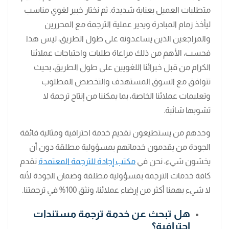
متطلبات العميل بعناية شديدة. ثم نختار خبير لغوي مناسب
ليأخذ زمام المبادرة ويدير عملية الترجمة مع المحررين
والمراجعين الذين يساعدونه على طول الطريق، ليس هذا
فحسب، الأهم من ذلك مراعاة طلبات واحتياجات عملائنا
الكرام من قبل خبرائنا اللغويين على طول الطريق، بحيث
تتوافق مع السوق المستهدف والتخصص المطلوب
وتعليمات عملائنا الخاصة، بما يمكننا من إنتاج ترجمة لا
تشوبها شائبة.
وحدهم من يستطيعون تقديم خدمة احترافية ومثالية فائقة
الجودة من يقدمون خدماتهم بمسؤولية مطلقة دون أن
يخشون شيء، نحن في
مكتب إجادة للترجمة المعتمدة
نقدم
كافة خدمات الترجمة بمسؤولية مطلقة وضمان الجودة لأنه
لا شيء يهمنا أكثر من إرضاء عملائنا، ونثق 100% في ترجمتنا.
هل تبحث عن خدمة ترجمة مستندات
احترافية؟