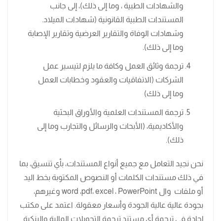
والشهادات الطبية ، وما إلى ذلك)، إلى جانب
المستندات الطبية القانونية (شهادات الميلاد.
وشهادات الوفاة والتقارير العرضية وتقارير الإصابة
وما إلى ذلك).
ترجمة وثائق العمل وكافة ما يلزم لتيسير عمل
الشركات (الاتفاقيات والعقود وخطابات العمل
وما إلى ذلك)
ترجمة المستندات العلمية والأوراق البحثية
والأكاديمية، (الأبحاث والرسائل والتجارب وما إلى
ذلك).
نحن نجيد التعامل مع جميع أنواع المستندات، بأي تنسيق، بما
في ذلك مستندات الكلمات أو النصوص المكتوبة بخط اليد
أو ملفات وال word ،pdf، excel ، PowerPoint وغيرهم،
بجودة عالية عالية الجودة وأسعار معقولة. اعتمد على مكتب
إجادة في ترجمة أي مستند ترجمة التحويلات المالية والبنكية