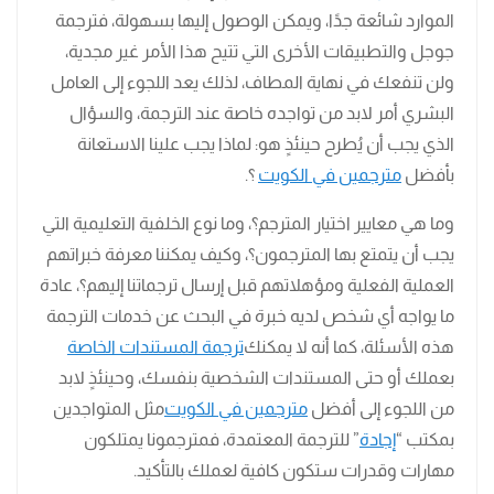
الموارد شائعة جدًا، ويمكن الوصول إليها بسهولة، فترجمة
جوجل والتطبيقات الأخرى التي تتيح هذا الأمر غير مجدية،
ولن تنفعك في نهاية المطاف، لذلك يعد اللجوء إلى العامل
البشري أمر لابد من تواجده خاصة عند الترجمة، والسؤال
الذي يجب أن يُطرح حينئذٍ هو: لماذا يجب علينا الاستعانة
بأفضل
مترجمين في الكويت
؟.
وما هي معايير اختيار المترجم؟، وما نوع الخلفية التعليمية التي
يجب أن يتمتع بها المترجمون؟، وكيف يمكننا معرفة خبراتهم
العملية الفعلية ومؤهلاتهم قبل إرسال ترجماتنا إليهم؟، عادة
ما يواجه أي شخص لديه خبرة في البحث عن خدمات الترجمة
هذه الأسئلة، كما أنه لا يمكنك
ترجمة المستندات الخاصة
بعملك أو حتى المستندات الشخصية بنفسك، وحينئذٍ لابد
من اللجوء إلى أفضل
مترجمين في الكويت
مثل المتواجدين
بمكتب “
إجادة
” للترجمة المعتمدة، فمترجمونا يمتلكون
مهارات وقدرات ستكون كافية لعملك بالتأكيد.