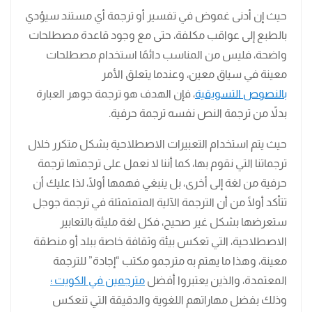
حيث إن أدنى غموض في تفسير أو ترجمة أي مستند سيؤدي
بالطبع إلى عواقب مكلفة، حتى مع وجود قاعدة مصطلحات
واضحة، فليس من المناسب دائمًا استخدام مصطلحات
معينة في سياق معين، وعندما يتعلق الأمر
بالنصوص التسويقية
، فإن الهدف هو ترجمة جوهر العبارة
بدلاً من ترجمة النص نفسه ترجمة حرفية.
حيث يتم استخدام التعبيرات الاصطلاحية بشكل متكرر خلال
ترجماتنا التي نقوم بها، كما أننا لا نعمل على ترجمتها ترجمة
حرفية من لغة إلى أخرى، بل ينبغي فهمها أولًا، لذا عليك أن
تتأكد أولًا من أن الترجمة الآلية المتمتمثلة في ترجمة جوجل
ستعرضها بشكل غير صحيح، فكل لغة مليئة بالتعابير
الاصطلاحية، التي تعكس بيئة وثقافة خاصة ببلد أو منطقة
معينة، وهذا ما يهتم به مترجمو مكتب “إجادة” للترجمة
المعتمدة، والذين يعتبروا أفضل
مترجمين في الكويت ؛
وذلك بفضل مهاراتهم اللغوية والدقيقة التي تنعكس