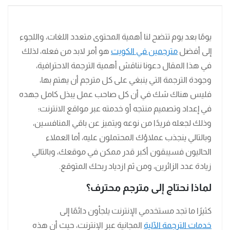
يومًا بعد يوم تتضح لنا أهمية المحتوى متعدد اللغات، واللجوء
إلى أفضل
مترجمين في الكويت
هو أمر لابد من فعله، لذلك
في هذا المقال دعونا نناقش أهمية الترجمة الاحترافية،
وجودة الترجمة التي ينبغي على كل مترجم أن يهتم بها،
فليس هناك شك في أن كل صاحب عمل يبذل كامل جهده
في إعداد وتصميم منتجه أو خدمته عبر مواقع الانترنت؛
وذلك لجعله فريدًا من نوعه ويتميز عن باقي المنافسين،
وبالتالي ينجذب عملاؤك المحتملون عليه، أما العملاء
الحاليون فسيبقون أكبر قدر ممكن في موقعك، وبالتالي
زيادة عدد الزائرين، ومن ثم ازدياد ربحك المتوقع.
لماذا نحتاج إلى مترجم محترف؟
كثيرًا ما تجد مستخدمي الإنترنت يلجأون دائمًا إلى
خدمات الترجمة الآلية
المجانية عبر الإنترنت، حيث أن هذه