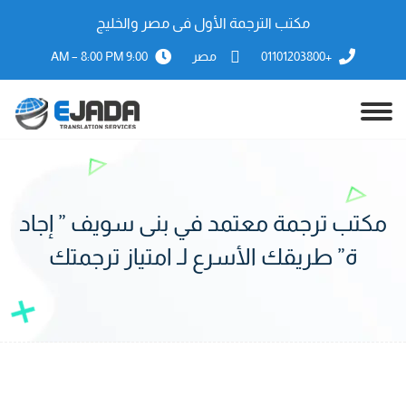
مكتب الترجمة الأول فى مصر والخليج
+01101203800
مصر
9:00 AM – 8:00 PM
مكتب ترجمة معتمد في بنى سويف ” إجاد
ة” طريقك الأسرع لـ امتياز ترجمتك