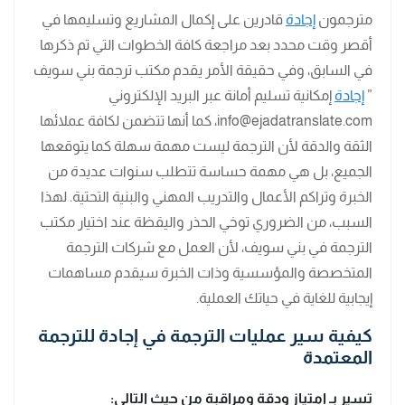
مترجمون
إجادة
قادرين على إكمال المشاريع وتسليمها في
أقصر وقت محدد بعد مراجعة كافة الخطوات التي تم ذكرها
في السابق، وفي حقيقة الأمر يقدم مكتب ترجمة بني سويف
”
إجادة
إمكانية تسليم أمانة عبر البريد الإلكتروني
info@ejadatranslate.com، كما أنها تتضمن لكافة عملائها
الثقة والدقة لأن الترجمة ليست مهمة سهلة كما يتوقعها
الجميع، بل هي مهمة حساسة تتطلب سنوات عديدة من
الخبرة وتراكم الأعمال والتدريب المهني والبنية التحتية. لهذا
السبب، من الضروري توخي الحذر واليقظة عند اختيار مكتب
الترجمة في بني سويف، لأن العمل مع شركات الترجمة
المتخصصة والمؤسسية وذات الخبرة سيقدم مساهمات
إيجابية للغاية في حياتك العملية.
كيفية سير عمليات الترجمة في إجادة للترجمة
المعتمدة
تسير بـ امتياز ودقة ومراقبة من حيث التالي: