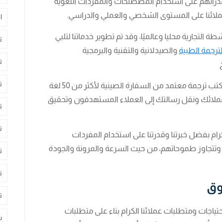
و قدراتهم على استخدام المصطلحات والمفردات اللغوية
عملائنا على المستوى الشخصي والعملي والدراسي.
ا
 التجارية محليا وعالميًا، وقد تم تطوير خدماتنا لتلبي
ت
لترجمة الطبية
والصيدلانية والتقنية والبرمجية
ت
ت
تمتد خدمات الترجمة والتعريب لدينا في أفضل مكتب ترجمة معتمد من السفارة الصينية لأكثر من 50 لغة
عملائك ونقل رسالتك إلى العملاء المستهدفون وتحقيق
ت
ت
ام بفضل خبرتنا وقدرتنا على استخدام المفردات
ا وتتجاوز طموحاتهم، من حيث السرعة والمرونة والجودة
ت
ت
وق
ت
تياجات ومتطلبات عملائنا الكرام بناء على متطلبات
س