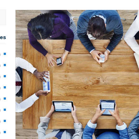
ies
2)
0)
1)
8)
3)
5)
97)
8)