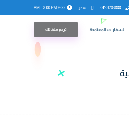
+01101203800
مصر
9:00 AM – 8:00 PM
السفارات المعتمدة
ترجم ملفاتك
ية