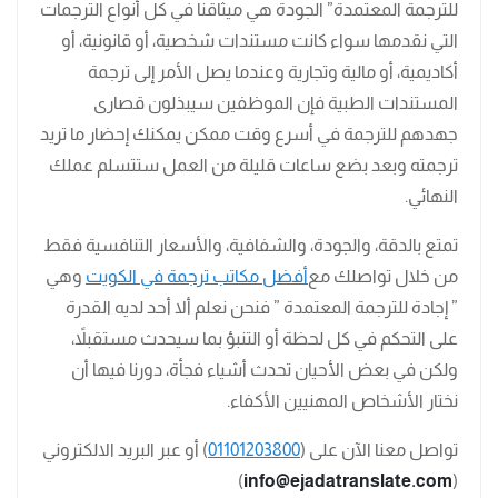
للترجمة المعتمدة” الجودة هي ميثاقنا في كل أنواع الترجمات
التي نقدمها سواء كانت مستندات شخصية، أو قانونية، أو
أكاديمية، أو مالية وتجارية وعندما يصل الأمر إلى ترجمة
المستندات الطبية فإن الموظفين سيبذلون قصارى
جهدهم للترجمة في أسرع وقت ممكن يمكنك إحضار ما تريد
ترجمته وبعد بضع ساعات قليلة من العمل ستتسلم عملك
النهائي.
تمتع بالدقة، والجودة، والشفافية، والأسعار التنافسية فقط
من خلال تواصلك مع
أفضل مكاتب ترجمة في الكويت
وهي
” إجادة للترجمة المعتمدة ” فنحن نعلم ألا أحد لديه القدرة
على التحكم في كل لحظة أو التنبؤ بما سيحدث مستقبلاً،
ولكن في بعض الأحيان تحدث أشياء فجأة، دورنا فيها أن
نختار الأشخاص المهنيين الأكفاء.
تواصل معنا الآن على (
01101203800
) أو عبر البريد الالكتروني
)
info@ejadatranslate.com
(