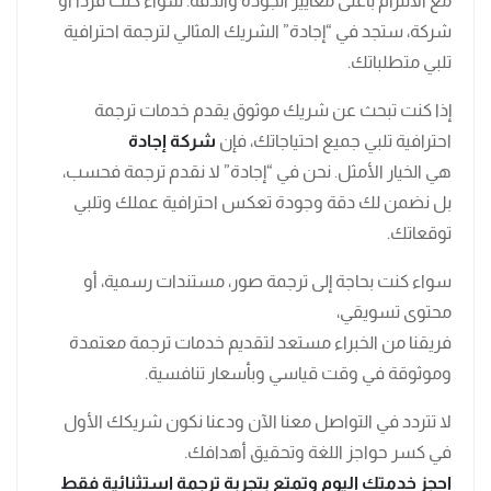
مع الالتزام بأعلى معايير الجودة والدقة. سواء كنت فردًا أو
شركة، ستجد في “إجادة” الشريك المثالي لترجمة احترافية
تلبي متطلباتك.
إذا كنت تبحث عن شريك موثوق يقدم خدمات ترجمة
احترافية تلبي جميع احتياجاتك، فإن
شركة إجادة
هي الخيار الأمثل. نحن في “إجادة” لا نقدم ترجمة فحسب،
بل نضمن لك دقة وجودة تعكس احترافية عملك وتلبي
توقعاتك.
سواء كنت بحاجة إلى ترجمة صور، مستندات رسمية، أو
محتوى تسويقي،
فريقنا من الخبراء مستعد لتقديم خدمات ترجمة معتمدة
وموثوقة في وقت قياسي وبأسعار تنافسية.
لا تتردد في التواصل معنا الآن ودعنا نكون شريكك الأول
في كسر حواجز اللغة وتحقيق أهدافك.
احجز خدمتك اليوم وتمتع بتجربة ترجمة استثنائية فقط