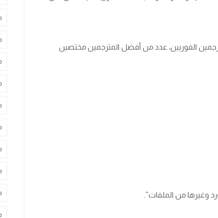
م
م
مترجمين الفوريين، عدد من أفضل المترجمين مختصين
م
م
م
م
م
م
م
د وغيرها من الملفات”.
م