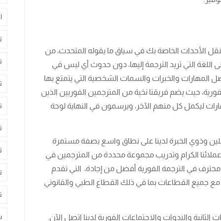
ا
ت
 لنقل الأحداث الخاصة بك في سياق ما يقوله المتحدث، من
ت
 اللغة التي تريد الترجمة إليها، دون حدوث أي لبس في
فضل المهارات والخبرات والسمات الشخصية التي يتمتع بها
ت
ورية، حيث يضم فريقنا نخبة من المترجمين الفوريين الذين
ات ليكمل كل منهم الآخر، ويرسمون في النهاية لوحة
ت
ت
مؤهلين وذوي الخبرة لدينا على نطاق واسع بصفة مستمرة
ت
 عملائنا الكرام وتدريب مجموعة محددة من المترجمين في
محترف في الترجمة الفورية أفضل من إجادة، التي تقدم
ت
ب مع جميع القطاعات بما في ذلك القطاع الطبي والقانوني
ت
س
لثانية والندوات والاجتماعات الفورية لدينا اتصل الآن.