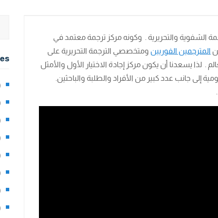
جمة الشفوية والتحريرية . وكونه مركز ترجمة معتمد في
من
المترجمين الفوريين
ومتخصصي الترجمة التحريرية على
ies
ت تتجاوز ال50 لغة حول العالم . لذا يسعدنا أن يكون مركز إجادة الاختيار الأول والأمثل
مية إلى جانب عدد كبير من الأفراد والطلبة والباحثين.
2)
0)
1)
8)
3)
5)
97)
8)