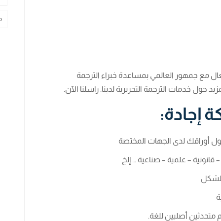
م
عال مع جمهور العالمي بمساعدة خبراء الترجمة
يد حول خدمات الترجمة التحريرية لدينا. راسلنا الآن.
ة إجادة:
ول أوراقك لدى الجهات المختصة
قانونية – علمية – صناعية … إلخ
الشكل
ة
متحدثين أصليين للغة.