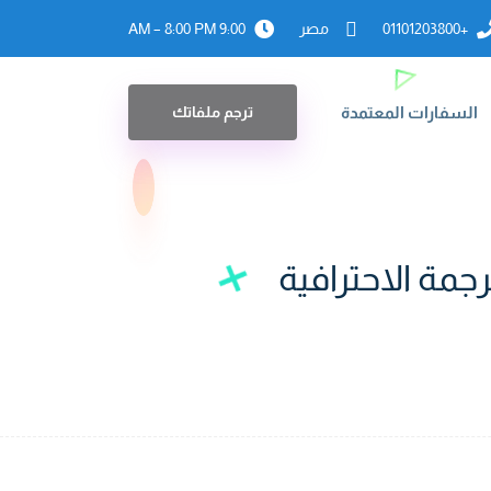
+01101203800
مصر
9:00 AM – 8:00 PM
السفارات المعتمدة
ترجم ملفاتك
جمة الاحترافية