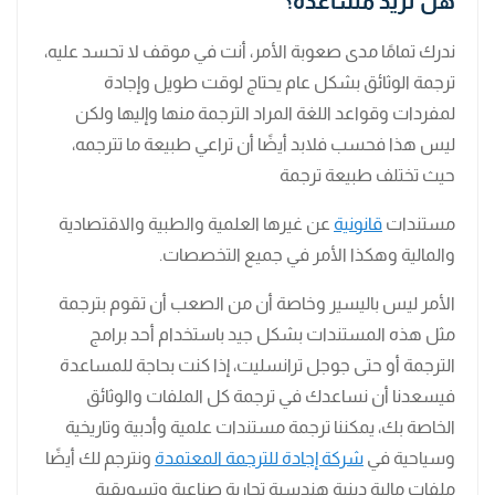
هل تريد مساعدة؟
ندرك تمامًا مدى صعوبة الأمر، أنت في موقف لا تحسد عليه،
ترجمة الوثائق بشكل عام يحتاج لوقت طويل وإجادة
لمفردات وقواعد اللغة المراد الترجمة منها وإليها ولكن
ليس هذا فحسب فلابد أيضًا أن تراعي طبيعة ما تترجمه،
حيث تختلف طبيعة ترجمة
مستندات
قانونية
عن غيرها العلمية والطبية والاقتصادية
والمالية وهكذا الأمر في جميع التخصصات.
الأمر ليس باليسير وخاصة أن من الصعب أن تقوم بترجمة
مثل هذه المستندات بشكل جيد باستخدام أحد برامج
الترجمة أو حتى جوجل ترانسليت، إذا كنت بحاجة للمساعدة
فيسعدنا أن نساعدك في ترجمة كل الملفات والوثائق
الخاصة بك، يمكننا ترجمة مستندات علمية وأدبية وتاريخية
وسياحية في
شركة إجادة للترجمة المعتمدة
ونترجم لك أيضًا
ملفات مالية دينية هندسية تجارية صناعية وتسويقية