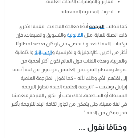
التقارير والمؤتمرات الأبحاث العلمية.
البحوث المختبرية الممعملية.
كما تتطلب
الترجمة
أيضًا معالجة المجالات التقنية الأخرى
ذات الصلة للغاية، مثل
القانونية
والتسويق والمبيعات، فإن
تركيبات اللغة لا تعد ولا تحصى، حتى لو كان بعضها مطلوبًا
أكثر من آخرين، كالإنجليزية والفرنسية و
الإسبانية
والألمانية
والعربية، وهذه اللغات حول العالم تكون أكثر أهمية من
غيرها، ومعظم المترجمين العلميين يترجمون من لغة أجنبية
إلى لغتهم الأم، وذلك لأنه – كما تقول المترجمة العلمية
إيزابيل بوشيت – “الترجمة العلمية الجيدة تتجاوز الترجمة
البسيطة أو السطحية، لذلك يجب أن يكون المترجم منغمسًا
في لغة معينة، جتى يتمكن من تجاوز ثقافة البلد للترجمة بأكبر
قدر ممكن من الدقة “.
وختامًا نقول ….