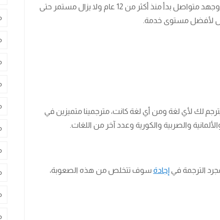
لم يأتي من فراغ لا من يوم وليلة ولكنه نتاج عمل وجهد متواصل بدأ منذ أكثر من 12 عام ولا يزال مستمر حتى
م
وصول لأفضل مستوى خدمة.
م
م
م
م
رجم لك لأي لغة ومن أي لغة كانت، مترجمينا متميزين في
الألمانية والصربية والكورية وعدد آخر من اللغات.
م
م
جرد الترجمة في
إجادة
سوف تتخلص من هذه الصعوبة،
م
م
م