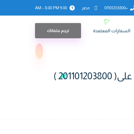
+01101203800
مصر
9:00 AM – 8:00 PM
السفارات المعتمدة
ترجم ملفاتك
2011 )