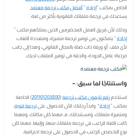
الخاص بمكتب “
إجادة
”
أفضل مكتب ترجمة معتمد
.
يساعدك في ترجمة ملفاتك القانونية بأكثر من لغة.
وذلك لأن فريق العمل المخضرمين الذين يمتلكهم مكتب ”
إجادة
” يتمكنون من توفير ترجمة متميزة، ومتعددة اللغات
لأي ملف. أو ورقة ذات صلة بالمجال القانوني، وهذا إلى جانب
مراعاة عامل الجودة، والدقة في توفير الملفات لديك.
واستنتاجًا لما سبق: –
استخدم
رقم تليفون مكتب ترجمة
(
201101203800
) الخاصة
بمكتب ”
إجادة
“. وابدأ رحلتك الآن للحصول على
ترجمة قوية
،
ومتميزة ملفاتك، ومستنداتك. فـ مهما كان مكانك، ومهما
كانت اللغة الراغب في ترجمة ملفاتك منها، وإليها. مهما كان
نوع التخصص الراغب في الحصول على ترجمة احترافية،