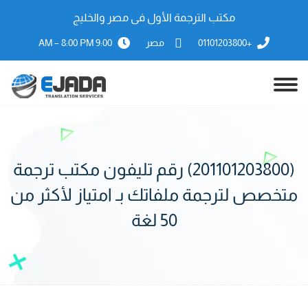
مكتب الترجمة الأول فى مصر والخليج
+01101203800
مصر
9:00 AM – 8:00 PM
(201101203800) رقم تليفون مكتب ترجمة
متخصص لترجمة ملفاتك بـ امتياز لأكثر من
50 لغة