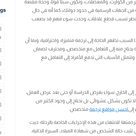
ير من الكوارث، والمعضلات، وتكون سببًا قويًا، وحجة مقنعة
gs
 من الجهات الرسمية في حدود دولتك، كما أنه في حال
النظر تسبب قطع علاقات، وحدث سوء فهم قد يصعب
أ
ف
السبب تظهر الحاجة إلى ترجمة متميزة، واحترافية، وبما أن
ة يحتاج منه إلى التعامل مع متخصص، ومحترف؛ لضمان
أ
 وتتمثل الأسباب التي تدفع الأفراد إلى التعامل مع
أ
أ
أ
سفر إلى الخارج، سواء بغرض الدراسة أو حتى بعد عرض العمل،
 لا تكون بشكل عشوائي، بل تحتاج إلى وجود الكثير من
أ
 إلى
احسن مواقع ترجمة
متخصص.
أ
جمتها؛ للانتهاء من هذه الإجراءات الخاصة بالرحلة؛ حيث
تي تثبت حالة الشخص من شهادة الميلاد، السيرة الذاتية،
ا