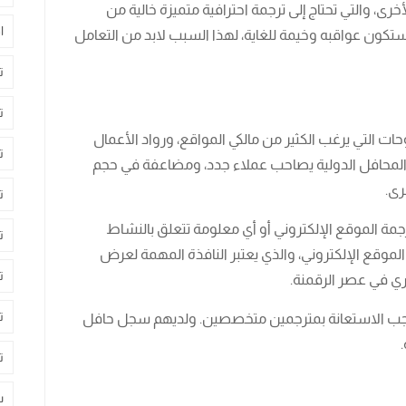
رى، والتي تحتاج إلى ترجمة احترافية متميزة خالية من
ا
تكون عواقبه وخيمة للغاية، لهذا السبب لابد من التعامل
ت
ت
ات التي يرغب الكثير من مالكي المواقع، ورواد الأعمال
ت
 المحافل الدولية يصاحب عملاء جدد، ومضاعفة في حجم
رى.
ت
رجمة الموقع الإلكتروني أو أي معلومة تتعلق بالنشاط
ت
الموقع الإلكتروني، والذي يعتبر النافذة المهمة لعرض
ت
ري في عصر الرقمنة.
ت
يجب الاستعانة بمترجمين متخصصين. ولديهم سجل حافل
ت
س