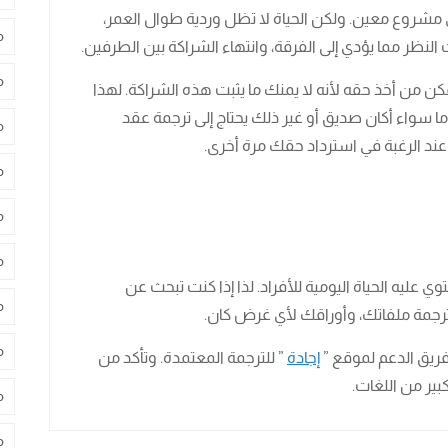
ي مشروع معين. ولكن الحياة لا تظل وردية طوال العمر،
م
لنظر مما يؤدي إلى الفرقة، وانتهاء الشراكة بين الطرفين.
م
مكن من أخذ حقه لأنه لا يمنك ما يثبت هذه الشراكة. لهذا
سواء أكان صديق أو غير ذلك يحتاج إلى ترجمة عقد
م
عند الرغبة في استرداد حقك مرة أخرى.
م
م
م
 عليه الحياة اليومية للأفراد. لذا إذا كنت تبحث عن
م
مة ملفاتك، وأوراقك لأي غرض كان.
م
فريق الدعم لموقع ”
إجادة
” للترجمة المعتمدة. وتأكد من
بير من اللغات.
م
م