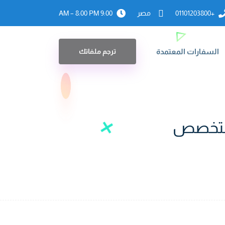
+01101203800
مصر
9:00 AM – 8:00 PM
السفارات المعتمدة
ترجم ملفاتك