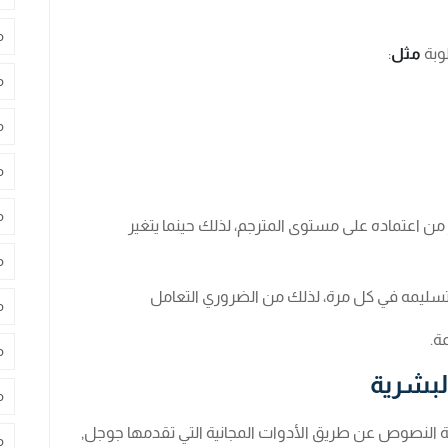
م
وبة
مثل
:
م
م
م
م
ن اعتماده على مستوى المترجم، لذلك حينما يتغير
م
تم تسليمه في كل مرة، لذلك من الضروري التعامل
م
ة.
م
البشرية
م
ة النصوص عن طريق الأدوات المجانية التي تقدمها جوجل,
م