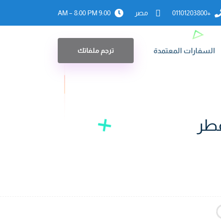
+01101203800
مصر
9:00 AM – 8:00 PM
السفارات المعتمدة
ترجم ملفاتك