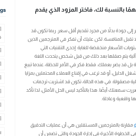
مًا بالنسبة لك، فاختر المزود الذي يقدم
gs
أ
 إلى جودة بدلاً من مجرد تقديم أقل سعر. ربما تكون قد
ف
لا تقبل المنافسة. لكن عليك أن تفكر في المترجمين الذين
ات الأسعار منخفضة للغاية. إحدى التقنيات التي
أ
 آلية يتم صقلها بعد ذلك من قبل شخص يتحدث اللغة
ة بل قد يضر بعملك. فقط فكر في الأمر للحظة، عندما تبيع
أ
غل الدليل، أو قد ترغب في إقناع العملاء المحتملين بمزايا
أ
لية مصقولة. في هذه الحالة، تكون قد اشتريت ترجمات
ت سمعتك أيضًا. هذا بالتأكيد ليس الحل الأمثل، لذا تأكد
أ
 واقعية وعادلة.
أ
أ
مقارنة بالمترجمين المستقلين هي أن عمليات التدقيق
ا
 الخطوة الأخيرة في إدارة الجودة والتي تضمن أن