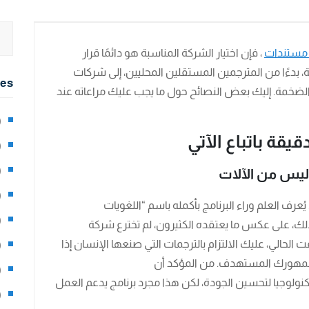
 مستندات
، فإن اختيار الشركة المناسبة هو دائمًا قرار
بدءًا من المترجمين المستقلين المحليين، إلى شركات
ies
ة الضخمة. إليك بعض النصائح حول ما يجب عليك مراعاته عند
2)
قة باتباع الآتي
0)
1)
ليس من الآلات
8)
ُعرف العلم وراء البرنامج بأكمله باسم “اللغويات
3)
ذلك، على عكس ما يعتقده الكثيرون، لم تخترع شركة
 الحالي، عليك الالتزام بالترجمات التي صنعها الإنسان إذا
5)
جمهورك المستهدف. من المؤكد أن
97)
كنولوجيا لتحسين الجودة، لكن هذا مجرد برنامج يدعم العمل
8)