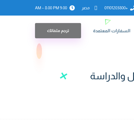
+01101203800
مصر
9:00 AM – 8:00 PM
السفارات المعتمدة
ترجم ملفاتك