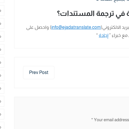
م
في ترجمة المستندات؟
م
لبريد الالكتروني(
info@ejadatranslate.com
) واحصل على
مع خبراء ”
إجادة
“
م
م
م
Prev Post
م
م
م
م
*
Your email address 
م