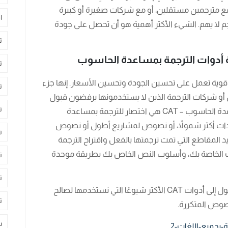
ع مترجمين مستقلين، أو مع شركات صغيرة أو كبيرة
ا
حجم لا يهم. الشيء الأكثر أهمية هو أن تحصل على جودة
ت
أدوات الترجمة بمساعدة الحاسوب
ت
 أدوات CAT عبارة عن برامج قوية تعمل على تحسين الجودة وتحسين الأسعار. إنها جزء
ت
ن أو شركات الترجمة الذين لا يستخدمونها يرفضون قبول
ت
حقائق الحياة التجارية اليوم. أدوات الترجمة بمساعدة الحاسوب – CAT هي اختصار للترجمة بمساعدة
دات أكثر شمولاً، أو نصوص لمشاريع أطول أو نصوص
ت
المقاطع التي تمت ترجمتها بالفعل واقتراح الترجمة
 الخاصة بك، وأسلوب النص الخاص بك بطريقة موحدة
ت
ت
” أيضًا بإمكانية الوصول إلى أدوات CAT الأكثر شيوعًا التي نستخدمها لصالح
ت
نصوص المتكررة.
س