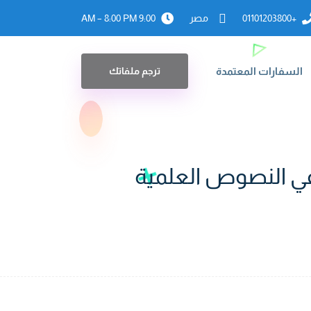
+01101203800
مصر
9:00 AM – 8:00 PM
السفارات المعتمدة
ترجم ملفاتك