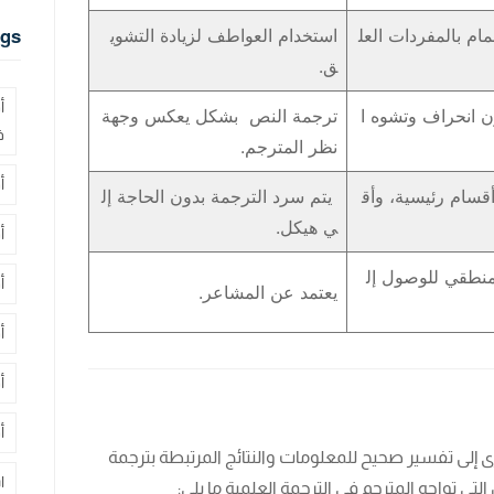
لمام بالمفردات العل
استخدام العواطف لزيادة التشوي
gs
ق.
أ
ن انحراف وتشوه ا
ترجمة النص بشكل يعكس وجهة
ف
نظر المترجم.
أ
سام رئيسية، وأق
يتم سرد الترجمة بدون الحاجة إل
ي هيكل.
أ
لمنطقي للوصول إل
أ
يعتمد عن المشاعر.
أ
أ
أ
 إلى تفسير صحيح للمعلومات والنتائج المرتبطة بترجمة
ا
لتي تواجه المترجم في الترجمة العلمية ما يلي: