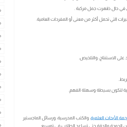
هي في حال ظهرت جمل مركبة .
م
رات التي تحمل أكثر من معنى أو المفردات العامية.
م
م
م
على الاستنتاج، والتلخيص.
م
م
ربط.
م
لية لتكون بسيطة وسهلة الفهم.
م
م
جمة الأبحاث العلمية
، والكتب المدرسية، ورسائل الماجستير
م
 من الجودة والدقة حتى تساعد الطلاب في توسيع