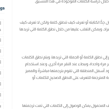
لال دراسة الكلمات الموجودة في هذا التنسيق.
gs
دًّا لكتابته أو تعرف كيف تنطق كلمة ولكن لا تعرف كيف
أ
راد، ويمكن التغلب عليها من خلال نطق الكلمة التي تريدها
ف
أ
أ
لى نطق الكلمة أو الجملة التي تريدها، ويتم نطق الكلمات
أ
 مرة واحدة، وببطء عند النقر مرة أخرى، وعند استخدام
 أسفل المنطقة التي تقوم بترجمتها مباشرةً والمميز
أ
غة المترجمة للتعرف على النطق الصحيح للكلمات أو
أ
أ
ق Google Translate على الهاتف المحمول يمكن الوصول إلى الكلمات التي تمت ترجمتها
ا