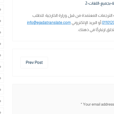
م
 الترجمات المعتمدة من قبل وزارة الخارجية. للطلب
م
011012
.أو البريد الإلكتروني
info@ejadatranslate.com
لق ارتباركًا في ذهنك.
م
م
م
Prev Post
م
م
م
م
*
Your email address 
م