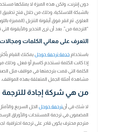
دون إنترنت، ولكن هذه الميزة لا يمتلكها مستخدم
بالشبكة اللاسلكية، وذلك من خلال فتح تطبيق الت
العلوي. ثم انقر فوق أيقونة التنزيل (المميزة بال
“الترجمة من”. بعد أن ترى التحذير والأيقونة التي
التعرف على معاني الكلمات ومجالات
باستخدام
خدمة ترجمة جوجل
يمكنك القيام بأكث
إذا كانت الكلمة تستخدم كاسم أو فعل. وذلك م
الكلمة التي قمت بترجمتها في مواقف مثل الصفا
مشاهدة أمثلة الجمل المتعلقة بهذه المواقف، وه
من هي شركة إجادة للترجمة ا
لا شك في أن
ترجمة جوجل
الحل السريع والأمثل
المضمون في ترجمة المستندات والأوراق الرسمية 
مترجم محترف يكون قادر على ترجمة احترافية. لجميع ال