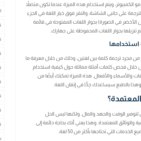
و الكمبيوتر، ويتم استخدام هذه الميزة عندما تكون متصلاً
ا
رجمة على جانبي الشاشة، والنقر فوق خيار اللغة في الجزء
لون الأخضر في الصورة) بجوار اللغات المفتوحة في قائمة
ت
 تم تنزيلها بجوار اللغات المحفوظة على جهازك.
ت
 استخدامها
ت
ر من مجرد ترجمة كلمة بين لغتين. وذلك من خلال معرفة ما
ن خلال فحص كلمات أمثلة مماثلة حول كيفية استخدام
ت
ت والأسماء والأفعال. هذه الميزة تمكنك أيضًا من
ت
ذا بالطبع سيساعدك جِدًّا في إتقان اللغة.
ت
لمعتمدة؟
ت
 لتوفير الوقت والجهد والمال. ولكنها ليس الحل
والوثائق المعتمدة. وهذا يعني أنك بحاجة دائمة إلى
ت
خدمات التي تحتاجها بأكثر من 50 لغة،
س