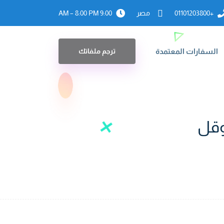
+01101203800
مصر
9:00 AM – 8:00 PM
السفارات المعتمدة
ترجم ملفاتك