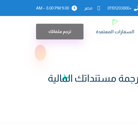
+01101203800
مصر
9:00 AM – 8:00 PM
السفارات المعتمدة
ترجم ملفاتك
جمة مستنداتك المالية