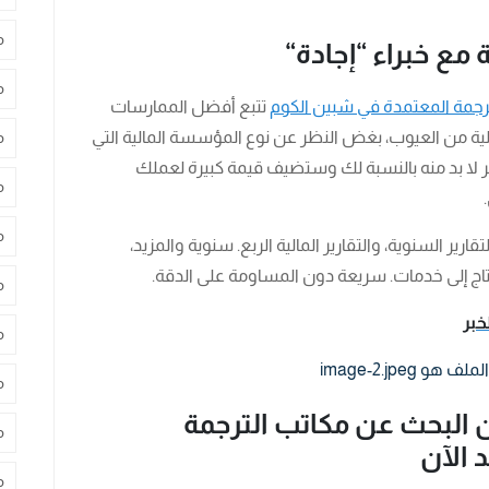
م
 مع خبراء “إجادة
“
م
رجمة المعتمدة في شبين الكوم
تتبع أفضل الممارسات
الية من العيوب، بغض النظر عن نوع المؤسسة المالية التي
م
أمر لا بد منه بالنسبة لك وستضيف قيمة كبيرة لعملك
م
م
رير السنوية، والتقارير المالية الربع. سنوية والمزيد،
تاج إلى خدمات. سريعة دون المساومة على الدقة.
م
خبر
م
م
ن البحث عن مكاتب الترجمة
م
 الآن
م