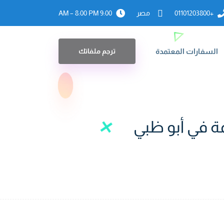
+01101203800
مصر
9:00 AM – 8:00 PM
السفارات المعتمدة
ترجم ملفاتك
ة في أبو ظبي