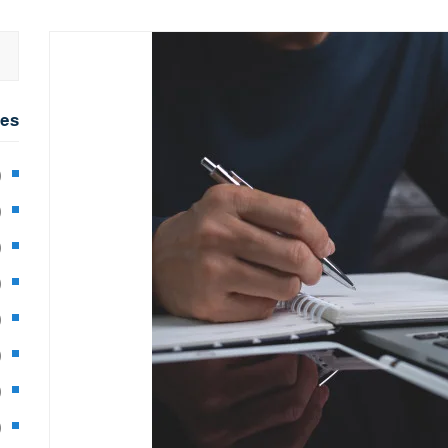
ies
2)
0)
1)
8)
3)
5)
97)
8)