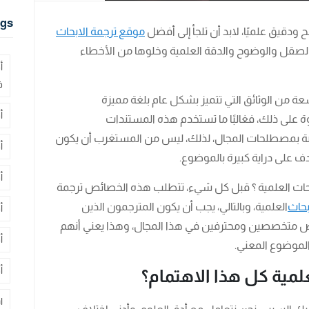
gs
ودقيق علميًا، لابد أن تلجأ إلى أفضل
موقع ترجمة الابحاث
 الصقل والوضوح والدقة العلمية وخلوها من الأخطاء
أ
ف
 من الوثائق التي تتميز بشكل عام بلغة مميزة
أ
على ذلك، فغالبًا ما تستخدم هذه المستندات
صة بمصطلحات المجال، لذلك، ليس من المستغرب أن يكون
أ
على دراية كبيرة بالموضوع.
أ
بحاث العلمية ؟ قبل كل شيء، تتطلب هذه الخصائص ترجمة
بحاث
العلمية، وبالتالي، يجب أن يكون المترجمون الذين
أ
وص متخصصين ومحترفين في هذا المجال، وهذا يعني أنهم
أ
الموضوع المعني.
أ
لمية كل هذا الاهتمام؟
ا