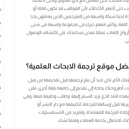
يك السبب: نحن نتعامل مع أدق العلوم، وأدنى اختلاف
ب حتى أصغر الأخطاء، لأن العواقب قد تكون قاتلة أو
ا
دة لدينا شبكة واسعة من المترجمين الذين يعملون بجد
ت
اللغة، وكثير منهم خبراء في مجموعة واسعة في شتى
 أزواج اللغات عمليًا، فنحن نساعدك على اكتشاف الوصول
ت
ي.
ت
ت
 أفضل موقع ترجمة الابحاث العلمية؟
ت
لغتك الأم، لكن لابد أن يتم ترجمتها قبل تقديمها من قبل
ت
نت أطروحتك بحاجة إلى تقديم إلى جامعة بلغة أخرى، فلن
ة بهذه البلد الذي تريد السفر إليها، وطلب وظيفة منها، وفي
ت
ها قبل إرسالها للترجمة، لتكييفها مع دار النشر أو
 إجادة للترجمة المعتمدة، ولمزيد من الاستفسارات
ت
نك الاتصال بخدمة العملاء وقتما تشاء.
س