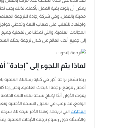
لقد أكدنا على هذه النقطة عدة مرات بالفعل وإل
يمكن أن يلوث بقية العمل بأكمله، لذلك يجب تجن
مميتة بالفعل، وفي شركة إجادة للترجمة المعتم
واجتهاد للتغلب على صعاب اللغة وتخطي حواجز 
المجالات العلمية، والتي تمكننا من تغطية جميع
إلى جميع أنحاء العالم من خلال ترجمة بحثك العلم
لماذا يتم اللجوء إلى “إجادة”
ربما تشعر براحة أكبر في كتابة رسالتك العلمية ب
أفضل موقع ترجمة الابحاث العلمية، وحتى إذا كا
يفوت الأوان أبدًا لإنتاج نسخة بتلك اللغة الخاص
الواقع، قد ترغب في تعديل النسخة الأصلية وتغيير
المجلات
التي تريدها، وهذا الأمر تتيحه لك شركة
والأسئلة حول رسوم ترجمة الأبحاث العلمية، يمك