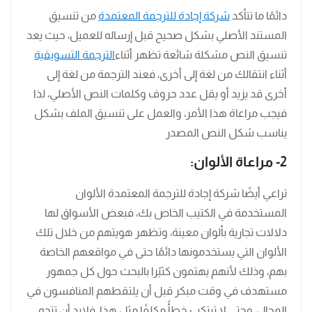
دائمًا ما تتأكد
شركة إجادة للترجمة المعتمدة
من تنسيق
المستند الأصلي بشكل صحيح قبل إرساله للعميل، حيث يعد
تنسيق النص مشكلة شائعة تظهر أثناء
الترجمة التسويقية
أثناء انتقالك من لغة إلى أخرى، فعند الترجمة من لغة إلى
أخرى قد يزيد أو يقل عدد حروف وكلمات النص الأصلي، لذا
فيجب مراعاة هذا الأمر، والعمل على تنسيق الملف بشكل
يناسب شكل النص المصدر
2- مراعاة الألوان:
تراعي أيضًا شركة إجادة للترجمة المعتمدة الألوان
المستخدمة في الكتيب الخاص بك، فبعض الأسواق لها
دلالات تجارية بألوان معينة، وتظهر هويتهم من خلال تلك
الألوان التي يستخدمونها دائمًا حتى في مواقعهم الخاصة
بهم، وذلك لأنهم يهتمون كثيًرا بالبحث حول كل جمهور
مستهدف في وقت مبكر قبل أن يلتقطهم المنافسون في
المجال، وحتى لا ترتكب خطأً مكلفًا مثل هذا، فلابد أن تتجه